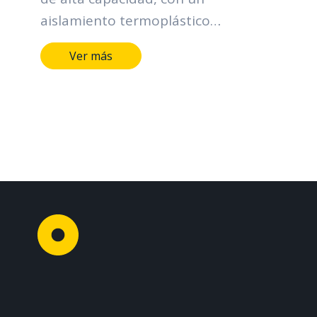
aislamiento termoplástico
doblemente clasificado como
Ver más
THHN/THHW. El calibre 350 kcmil
(kilo-circular mil) indica que tiene
una gran sección transversal, ideal
para manejar flujos de corriente
extremadamente altos. Su
construcción con 37 hilos de cobre
trenzado le confiere una excelente
flexibilidad, lo que facilita su
instalación en conductos y bandejas
portacables.