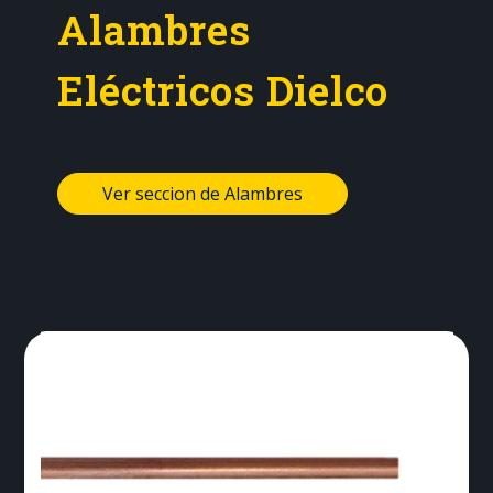
Alambres
Eléctricos Dielco
Ver seccion de Alambres