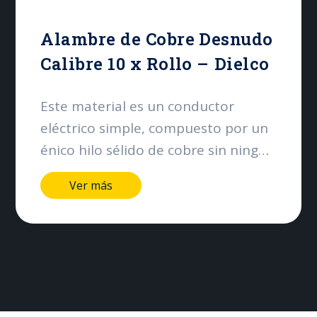
Alambre de Cobre Desnudo
Calibre 10 x Rollo – Dielco
Este material es un conductor
eléctrico simple, compuesto por un
énico hilo sélido de cobre sin ningén
tipo de aislamiento. Su principal
Ver más
función es ofrecer un camino de
baja resistencia para el paso de la
corriente eléctrica, especialmente
en aplicaciones de conexión a tierra