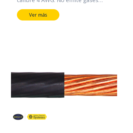
calibre 4 AWG. No emite gases
téxicos en caso de incendio.
Ver más