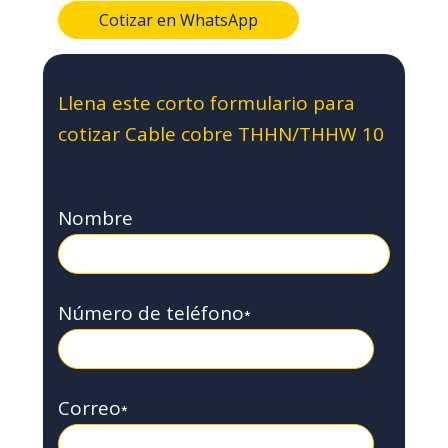
Cotizar en WhatsApp
Llena este corto formulario para
cotizar Cable cobre THHN/THHW 10
Nombre
Número de teléfono
*
Correo
*