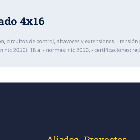
ado 4x16
n, circuitos de control, altavoces y extensiones. - tensió
tc 2050): 18 a. - normas: ntc 2050. - certificaciones: reti
Aliados
Proyectos