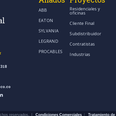
Residenciales y
ABB
oficinas
al
EATON
Cliente Final
SYLVANIA
Subdistribuidor
LEGRAND
Contratistas
PROCABLES
r
Industrias
318
co.co
chos reservados. |
Condiciones Comerciales
|
Tratamiento de 