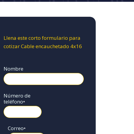
Llena este corto formulario para
cotizar Cable encauchetado 4x16
Nombre
Número de
teléfono
*
Correo
*