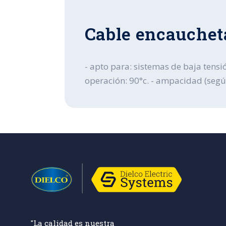
Cable encauchet
- apto para: sistemas de baja tensió
operación: 90°c. - ampacidad (según n
"La calidad es nuestra